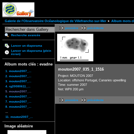
Galerie de l'Observatoire Océanologique de Villefranche-sur-Mer
Album mots cl
première
précédente
Recherche avancée
Lancer un diaporama
Lancer un diaporama (plein
écran)
Album mots clés : evadne
mouton2007_035_1_1516
1. mouton2007_...
Project: MOUTON 2007
2. mouton2007_...
Location: offshore Portugal, Canaries upwelling
3. mouton2007_...
Time: summer 2007
4. rg20080611_...
Net: WPII 200 µm
5. mouton2007_...
6. mouton2007_...
première
précédente
7. mouton2007_...
8. mouton2007_...
...
11. mouton2007_...
Image aléatoire