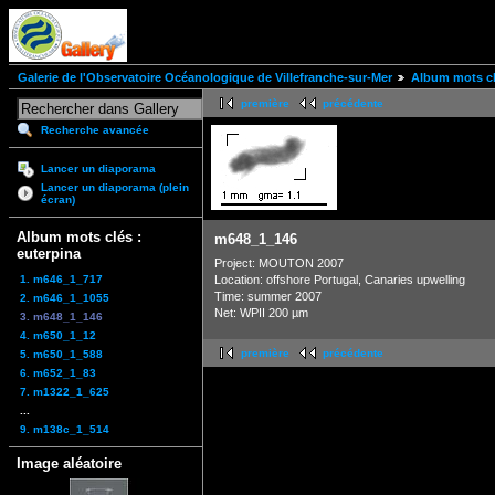
Galerie de l'Observatoire Océanologique de Villefranche-sur-Mer
Album mots cl
première
précédente
Recherche avancée
Lancer un diaporama
Lancer un diaporama (plein
écran)
Album mots clés :
m648_1_146
euterpina
Project: MOUTON 2007
1. m646_1_717
Location: offshore Portugal, Canaries upwelling
Time: summer 2007
2. m646_1_1055
Net: WPII 200 µm
3. m648_1_146
4. m650_1_12
première
précédente
5. m650_1_588
6. m652_1_83
7. m1322_1_625
...
9. m138c_1_514
Image aléatoire