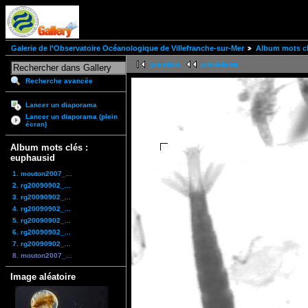
Galerie de l'Observatoire Océanologique de Villefranche-sur-Mer
Album mots cl
première
précédente
Recherche avancée
Lancer un diaporama
Lancer un diaporama (plein
écran)
Album mots clés :
euphausid
1. mouton2007_...
2. rg20090902_...
3. rg20090902_...
4. rg20090902_...
5. rg20090902_...
6. rg20090902_...
7. rg20090902_...
8. mouton2007_...
Image aléatoire