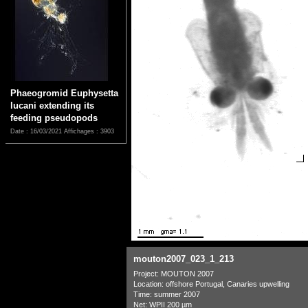
Phaeogromid Euphysetta
lucani extending its
feeding pseudopods
Date : 16/03/2021
Affichages : 3903
mouton2007_023_1_213
Project: MOUTON 2007
Location: offshore Portugal, Canaries upwelling
Time: summer 2007
Net: WPII 200 µm