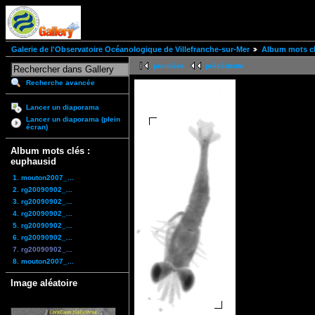
Galerie de l'Observatoire Océanologique de Villefranche-sur-Mer
Album mots cl
première
précédente
Recherche avancée
Lancer un diaporama
Lancer un diaporama (plein
écran)
Album mots clés :
euphausid
1. mouton2007_...
2. rg20090902_...
3. rg20090902_...
4. rg20090902_...
5. rg20090902_...
6. rg20090902_...
7. rg20090902_...
8. mouton2007_...
Image aléatoire