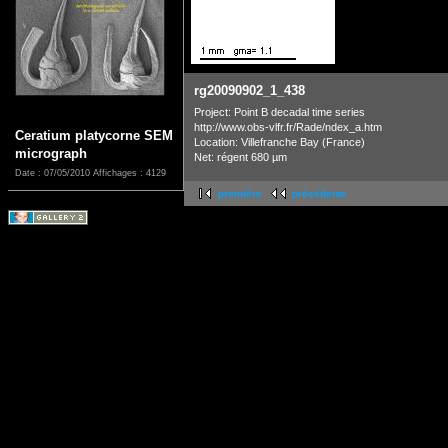
rg20090902_1_438
Project: Point B decadal time series
http://www.obs-vlfr.fr/Rade/ndex_a.htm
Ceratium platycorne SEM
Location: Villefranche Bay (France)
micrograph
Net: régent 680 µm
Date : 07/05/2010
Affichages : 4129
première
précédente