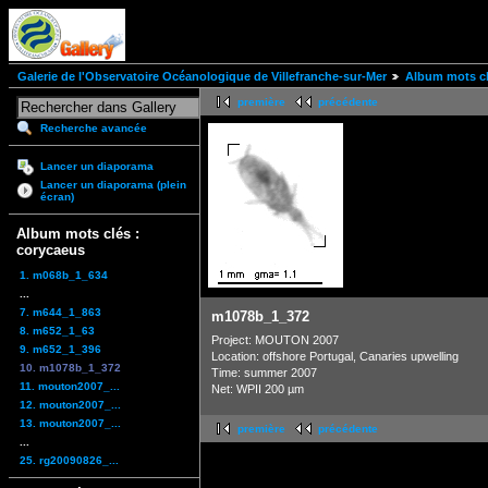
Galerie de l'Observatoire Océanologique de Villefranche-sur-Mer
Album mots cl
première
précédente
Recherche avancée
Lancer un diaporama
Lancer un diaporama (plein
écran)
Album mots clés :
corycaeus
1. m068b_1_634
...
7. m644_1_863
m1078b_1_372
8. m652_1_63
Project: MOUTON 2007
9. m652_1_396
Location: offshore Portugal, Canaries upwelling
10. m1078b_1_372
Time: summer 2007
11. mouton2007_...
Net: WPII 200 µm
12. mouton2007_...
13. mouton2007_...
première
précédente
...
25. rg20090826_...