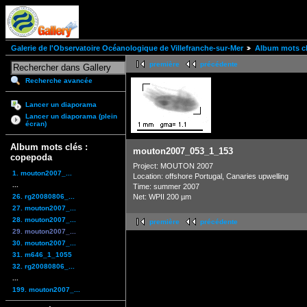
Galerie de l'Observatoire Océanologique de Villefranche-sur-Mer
Album mots cl
première
précédente
Recherche avancée
Lancer un diaporama
Lancer un diaporama (plein
écran)
Album mots clés :
mouton2007_053_1_153
copepoda
Project: MOUTON 2007
1. mouton2007_...
Location: offshore Portugal, Canaries upwelling
...
Time: summer 2007
26. rg20080806_...
Net: WPII 200 µm
27. mouton2007_...
28. mouton2007_...
première
précédente
29. mouton2007_...
30. mouton2007_...
31. m646_1_1055
32. rg20080806_...
...
199. mouton2007_...