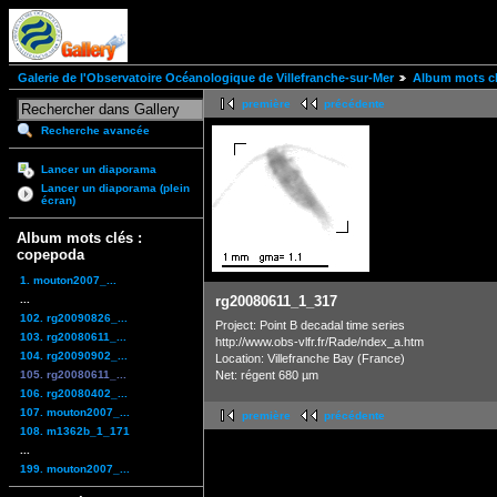
Galerie de l'Observatoire Océanologique de Villefranche-sur-Mer
Album mots cl
première
précédente
Recherche avancée
Lancer un diaporama
Lancer un diaporama (plein
écran)
Album mots clés :
copepoda
1. mouton2007_...
...
rg20080611_1_317
102. rg20090826_...
Project: Point B decadal time series
103. rg20080611_...
http://www.obs-vlfr.fr/Rade/ndex_a.htm
104. rg20090902_...
Location: Villefranche Bay (France)
105. rg20080611_...
Net: régent 680 µm
106. rg20080402_...
107. mouton2007_...
première
précédente
108. m1362b_1_171
...
199. mouton2007_...