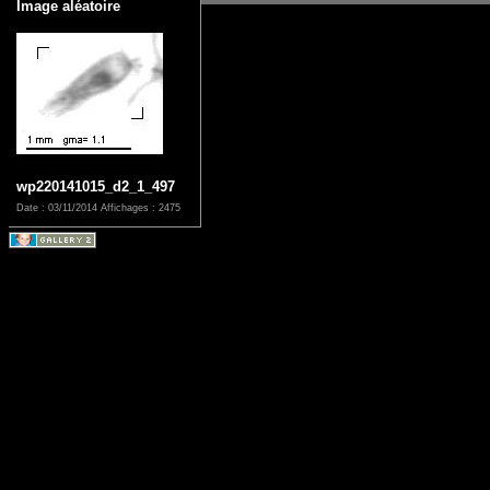
Image aléatoire
wp220141015_d2_1_497
Date : 03/11/2014
Affichages : 2475