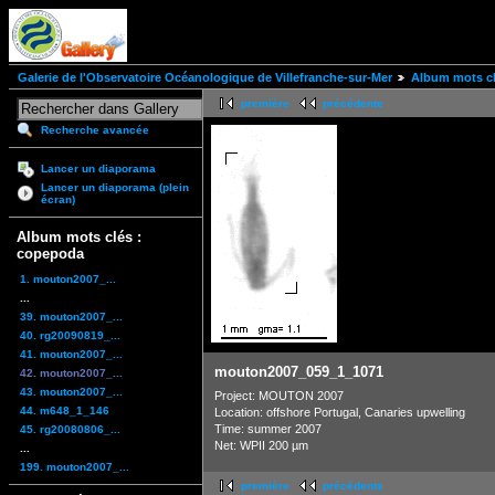
Galerie de l'Observatoire Océanologique de Villefranche-sur-Mer
Album mots cl
première
précédente
Recherche avancée
Lancer un diaporama
Lancer un diaporama (plein
écran)
Album mots clés :
copepoda
1. mouton2007_...
...
39. mouton2007_...
40. rg20090819_...
41. mouton2007_...
mouton2007_059_1_1071
42. mouton2007_...
43. mouton2007_...
Project: MOUTON 2007
44. m648_1_146
Location: offshore Portugal, Canaries upwelling
Time: summer 2007
45. rg20080806_...
Net: WPII 200 µm
...
199. mouton2007_...
première
précédente