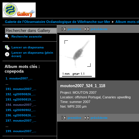
Galerie de l'Observatoire Océanologique de Villefranche-sur-Mer
Album mots cl
première
précédente
Recherche avancée
Lancer un diaporama
Lancer un diaporama (plein
écran)
Album mots clés :
copepoda
1. mouton2007_...
...
mouton2007_524_1_118
191. mouton2007_...
Project: MOUTON 2007
192. rg20090826_...
Location: offshore Portugal, Canaries upwelling
193. rg20090819_...
Time: summer 2007
194. mouton2007_...
Net: WPII 200 µm
195. rg20090902_...
196. rg20090826_...
première
précédente
197. mouton2007_...
...
199. mouton2007_...