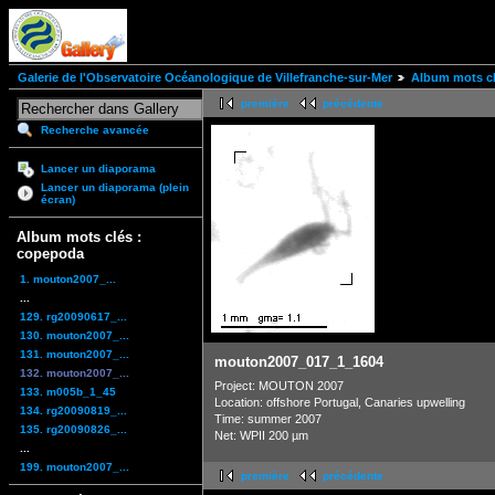
Galerie de l'Observatoire Océanologique de Villefranche-sur-Mer
Album mots cl
première
précédente
Recherche avancée
Lancer un diaporama
Lancer un diaporama (plein
écran)
Album mots clés :
copepoda
1. mouton2007_...
...
129. rg20090617_...
130. mouton2007_...
131. mouton2007_...
mouton2007_017_1_1604
132. mouton2007_...
Project: MOUTON 2007
133. m005b_1_45
Location: offshore Portugal, Canaries upwelling
134. rg20090819_...
Time: summer 2007
135. rg20090826_...
Net: WPII 200 µm
...
199. mouton2007_...
première
précédente