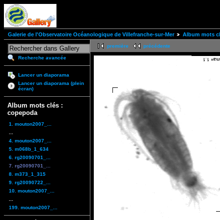
Galerie de l'Observatoire Océanologique de Villefranche-sur-Mer
Album mots cl
première
précédente
Recherche avancée
Lancer un diaporama
Lancer un diaporama (plein
écran)
Album mots clés :
copepoda
1. mouton2007_...
...
4. mouton2007_...
5. m068b_1_634
6. rg20090701_...
7. rg20090701_...
8. m373_1_315
9. rg20090722_...
10. mouton2007_...
...
199. mouton2007_...