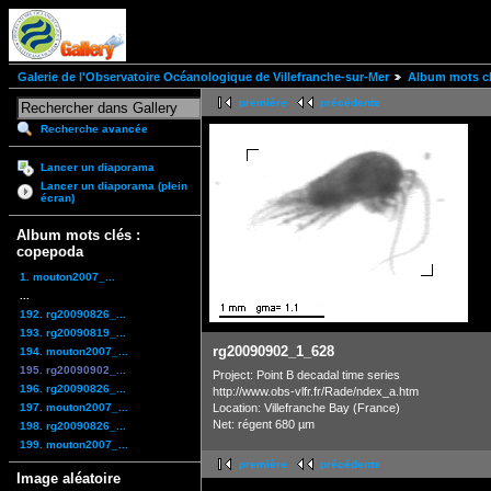
Galerie de l'Observatoire Océanologique de Villefranche-sur-Mer
Album mots cl
première
précédente
Recherche avancée
Lancer un diaporama
Lancer un diaporama (plein
écran)
Album mots clés :
copepoda
1. mouton2007_...
...
192. rg20090826_...
193. rg20090819_...
rg20090902_1_628
194. mouton2007_...
195. rg20090902_...
Project: Point B decadal time series
196. rg20090826_...
http://www.obs-vlfr.fr/Rade/ndex_a.htm
197. mouton2007_...
Location: Villefranche Bay (France)
Net: régent 680 µm
198. rg20090826_...
199. mouton2007_...
première
précédente
Image aléatoire