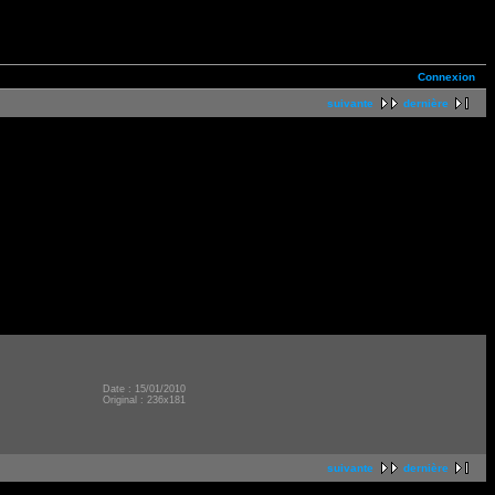
Connexion
suivante
dernière
Date : 15/01/2010
Original : 236x181
suivante
dernière