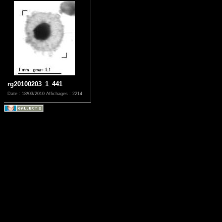
rg20100203_1_441
Date : 18/03/2010
Affichages : 2214