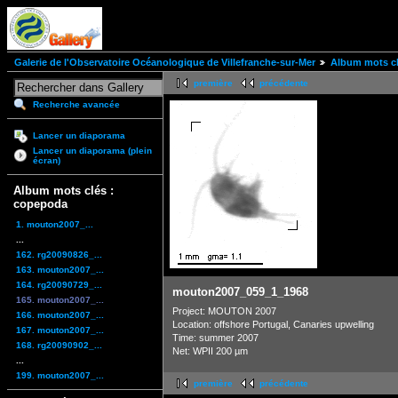
Galerie de l'Observatoire Océanologique de Villefranche-sur-Mer
Album mots cl
première
précédente
Recherche avancée
Lancer un diaporama
Lancer un diaporama (plein
écran)
Album mots clés :
copepoda
1. mouton2007_...
...
162. rg20090826_...
163. mouton2007_...
164. rg20090729_...
mouton2007_059_1_1968
165. mouton2007_...
Project: MOUTON 2007
166. mouton2007_...
Location: offshore Portugal, Canaries upwelling
167. mouton2007_...
Time: summer 2007
168. rg20090902_...
Net: WPII 200 µm
...
199. mouton2007_...
première
précédente