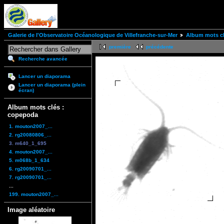
Galerie de l'Observatoire Océanologique de Villefranche-sur-Mer
Album mots cl
première
précédente
Recherche avancée
Lancer un diaporama
Lancer un diaporama (plein
écran)
Album mots clés :
copepoda
1. mouton2007_...
2. rg20080806_...
3. m640_1_695
4. mouton2007_...
5. m068b_1_634
6. rg20090701_...
7. rg20090701_...
...
199. mouton2007_...
Image aléatoire