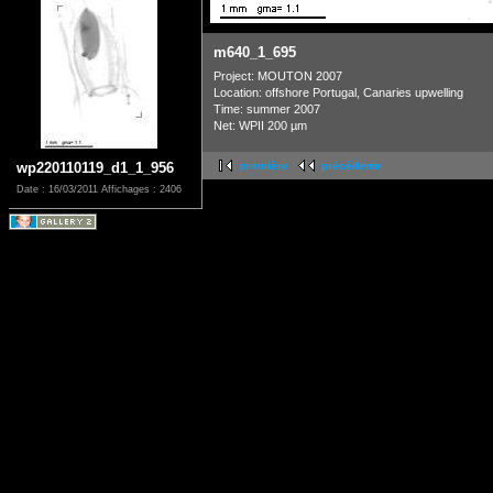
m640_1_695
Project: MOUTON 2007
Location: offshore Portugal, Canaries upwelling
Time: summer 2007
Net: WPII 200 µm
wp220110119_d1_1_956
première
précédente
Date : 16/03/2011
Affichages : 2406