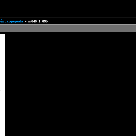
és : copepoda
m640_1_695