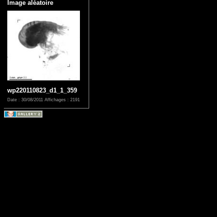
Image aléatoire
wp220110823_d1_1_359
Date : 30/08/2011
Affichages : 2191