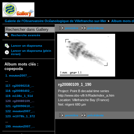
Galerie de l'Observatoire Océanologique de Villefranche-sur-Mer
Album mots cl
première
précédente
Recherche avancée
Lancer un diaporama
Lancer un diaporama (plein
écran)
Album mots clés :
copepoda
1. mouton2007_...
...
rg20080109_1_190
117. rg20090218_...
118. rg20080402_...
Project: Point B decadal time series
http://www.obs-vlfr.fr/Rade/ndex_a.htm
119. m138c_1_514
Location: Villefranche Bay (France)
120. rg20080109_...
Net: régent 680 µm
121. rg20090610_...
122. mouton2007_...
première
précédente
123. m1078b_1_372
...
199. mouton2007_...