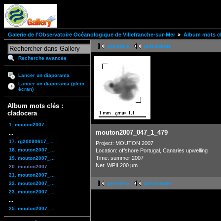
Galerie de l'Observatoire Océanologique de Villefranche-sur-Mer
Album mots cl
première
précédente
Recherche avancée
Lancer un diaporama
Lancer un diaporama (plein
écran)
Album mots clés :
cladocera
1. mouton2007_...
mouton2007_047_1_479
...
17. rg20090617_...
Project: MOUTON 2007
18. mouton2007_...
Location: offshore Portugal, Canaries upwelling
Time: summer 2007
19. mouton2007_...
Net: WPII 200 µm
20. mouton2007_...
21. mouton2007_...
22. mouton2007_...
première
précédente
23. mouton2007_...
...
25. mouton2007_...