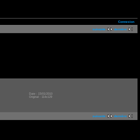
Connexion
suivante
dernière
Date : 15/01/2010
Original : 114x129
suivante
dernière