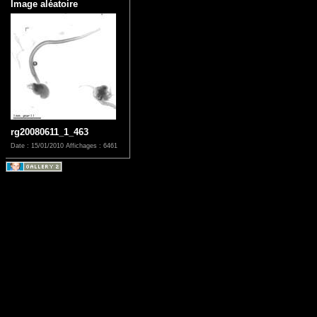
Image aléatoire
rg20080611_1_463
Date : 15/01/2010
Affichages : 6461