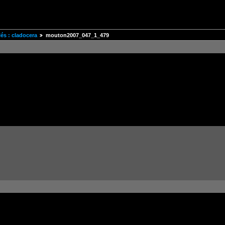
és : cladocera
mouton2007_047_1_479