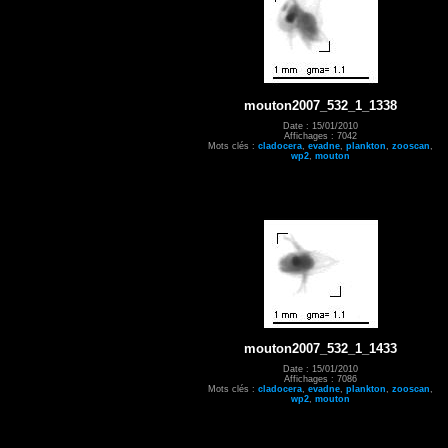
mouton2007_532_1_1338
Date : 15/01/2010
Affichages : 7042
Mots clés :
cladocera
,
evadne
,
plankton
,
zooscan
,
wp2
,
mouton
mouton2007_532_1_1433
Date : 15/01/2010
Affichages : 7086
Mots clés :
cladocera
,
evadne
,
plankton
,
zooscan
,
wp2
,
mouton