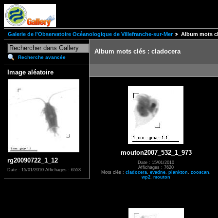
Galerie de l'Observatoire Océanologique de Villefranche-sur-Mer
Album mots cl
Album mots clés : cladocera
Recherche avancée
Image aléatoire
mouton2007_532_1_973
rg20090722_1_12
Date : 15/01/2010
Affichages : 7620
Date : 15/01/2010
Affichages : 6553
Mots clés :
cladocera
,
evadne
,
plankton
,
zooscan
,
wp2
,
mouton