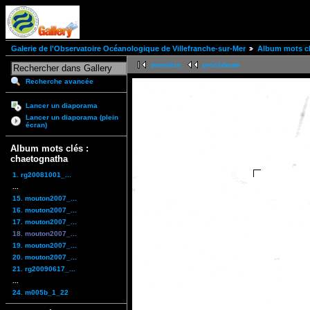
Galerie de l'Observatoire Océanologique de Villefranche-sur-Mer
Album mots cl
première
précédente
Recherche avancée
Lancer un diaporama
Lancer un diaporama (plein
écran)
Album mots clés :
chaetognatha
1. rg20081001_...
...
15. mouton2007_...
16. mouton2007_...
17. mouton2007_...
18. mouton2007_...
19. mouton2007_...
20. mouton2007_...
21. rg20090617_...
...
24. m005b_1_22