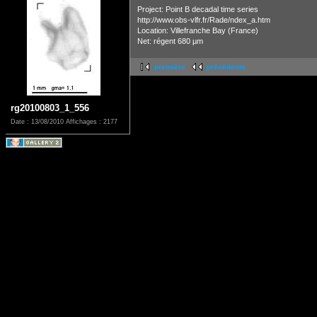
Project: Point B decadal time series
http://www.obs-vlfr.fr/Rade/ndex_a.htm
Location: Villefranche Bay (France)
Net: régent 680 µm
première
précédente
rg20100803_1_556
Date : 13/08/2010
Affichages : 2177