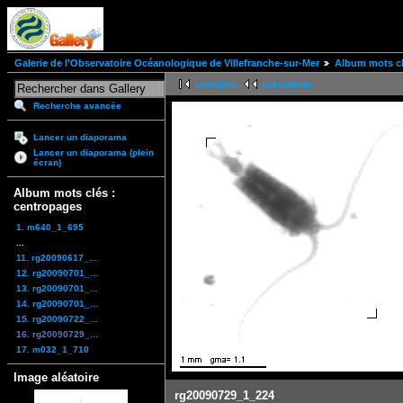
Galerie de l'Observatoire Océanologique de Villefranche-sur-Mer
Album mots cl
première
précédente
Recherche avancée
Lancer un diaporama
Lancer un diaporama (plein
écran)
Album mots clés :
centropages
1. m640_1_695
...
11. rg20090617_...
12. rg20090701_...
13. rg20090701_...
14. rg20090701_...
15. rg20090722_...
16. rg20090729_...
17. m032_1_710
Image aléatoire
rg20090729_1_224