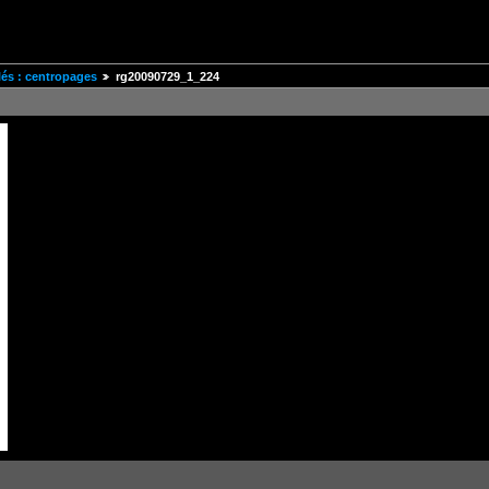
és : centropages
rg20090729_1_224