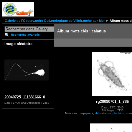
Galerie de l'Observatoire Océanologique de Villefranche-sur-Mer
Album mots cl
Album mots clés : calanus
Recherche avancée
Image aléatoire
20040725_111331666_0
rg20090701_1_786
Date : 17/06/2005
Affichages : 2351
Date : 15/01/2010
Affichages : 7135
Mots clés :
copepoda
,
rhincalanus
,
plankton
,
zoo