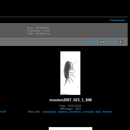
Connexion
Date : 08/08/2026
Propriétaire : Invité
Taille : 30 éléments
suivante
dernière
mouton2007_023_1_848
Date : 15/01/2010
Affichages : 8115
int B
Mots clés :
copepoda
,
calanus
,
plankton
,
zooscan
,
wp2
,
mouton