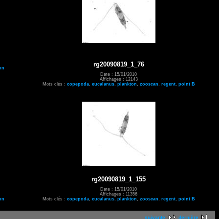
rg20090819_1_76
on
Date : 15/01/2010
Affichages : 12143
Mots clés :
copepoda
,
eucalanus
,
plankton
,
zooscan
,
regent
,
point B
rg20090819_1_155
Date : 15/01/2010
Affichages : 11356
on
Mots clés :
copepoda
,
eucalanus
,
plankton
,
zooscan
,
regent
,
point B
suivante
dernière