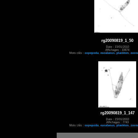
rg20090819_1_50
Date : 15/01/2010
Affichages : 10674
Mots clés :
copepoda
,
eucalanus
,
plankton
,
zoos
rg20090819_1_147
Date : 15/01/2010
Affichages : 7743
Mots clés :
copepoda
,
eucalanus
,
plankton
,
zoos