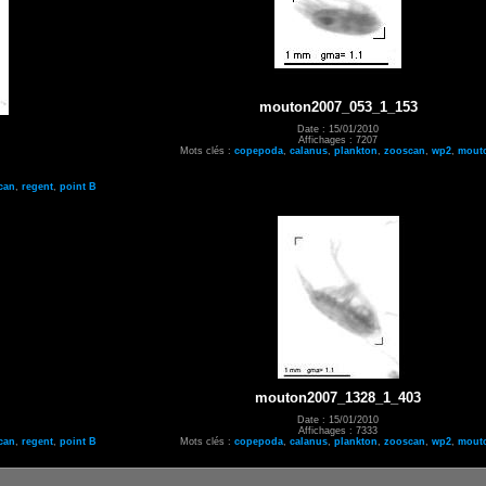
mouton2007_053_1_153
Date : 15/01/2010
Affichages : 7207
Mots clés :
copepoda
,
calanus
,
plankton
,
zooscan
,
wp2
,
mout
can
,
regent
,
point B
mouton2007_1328_1_403
Date : 15/01/2010
Affichages : 7333
can
,
regent
,
point B
Mots clés :
copepoda
,
calanus
,
plankton
,
zooscan
,
wp2
,
mout