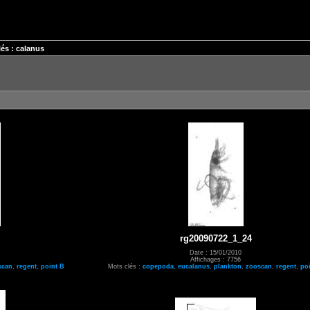
és : calanus
rg20090722_1_24
Date : 15/01/2010
Affichages : 7756
scan
,
regent
,
point B
Mots clés :
copepoda
,
eucalanus
,
plankton
,
zooscan
,
regent
,
po