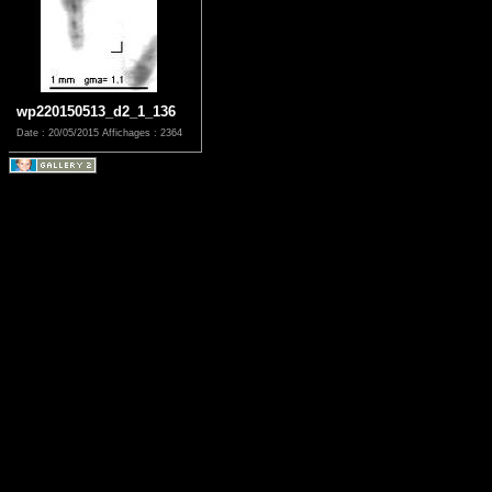
wp220150513_d2_1_136
Date : 20/05/2015
Affichages : 2364