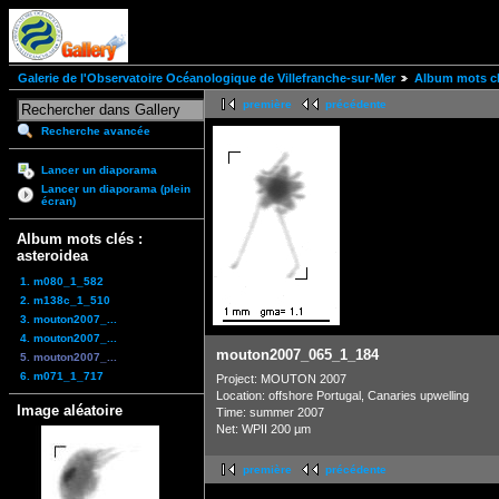
Galerie de l'Observatoire Océanologique de Villefranche-sur-Mer
Album mots cl
première
précédente
Recherche avancée
Lancer un diaporama
Lancer un diaporama (plein
écran)
Album mots clés :
asteroidea
1. m080_1_582
2. m138c_1_510
3. mouton2007_...
4. mouton2007_...
mouton2007_065_1_184
5. mouton2007_...
6. m071_1_717
Project: MOUTON 2007
Location: offshore Portugal, Canaries upwelling
Image aléatoire
Time: summer 2007
Net: WPII 200 µm
première
précédente