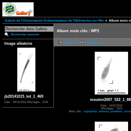
Galerie de l'Observatoire Océanologique de Villefranche-sur-Mer
Album mots cl
Album mots clés : WP2
Recherche avancée
première
précédente
Image aléatoire
jb20141015_tot_1_469
mouton2007_522_1_88
Date : 03/11/2014
Affichages : 2434
Date : 15/01/2010
Affichages : 7415
Mots clés :
copepoda
,
oithona
,
plankton
,
zoos