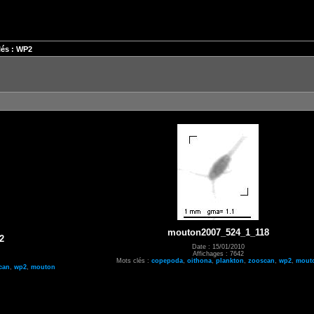
és : WP2
mouton2007_524_1_118
2
Date : 15/01/2010
Affichages : 7642
Mots clés :
copepoda
,
oithona
,
plankton
,
zooscan
,
wp2
,
mout
can
,
wp2
,
mouton