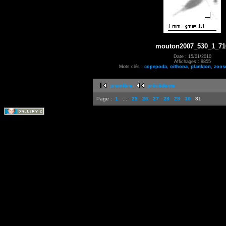
mouton2007_530_1_71
Date : 15/01/2010
Affichages : 9855
Mots clés :
copepoda
,
oithona
,
plankton
,
zoos
première
précédente
Page :
1
...
25
26
27
28
29
30
31