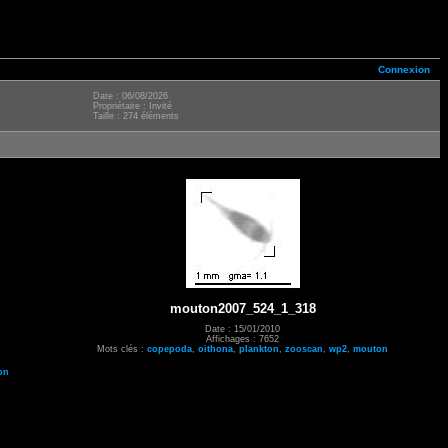
Connexion
Date : 06/08/2026
Propriétaire : Invité
Taille : 274 éléments
mouton2007_524_1_318
Date : 15/01/2010
Affichages : 7652
Mots clés :
copepoda
,
oithona
,
plankton
,
zooscan
,
wp2
,
mouton
on