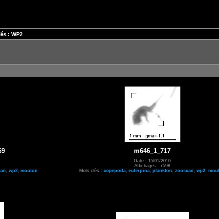
és : WP2
69
m646_1_717
Date : 15/01/2010
Affichages : 7598
can
,
wp2
,
mouton
Mots clés :
copepoda
,
euterpina
,
plankton
,
zooscan
,
wp2
,
mou