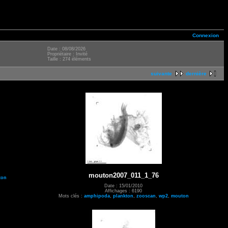
Connexion
Date : 08/08/2026
Propriétaire : Invité
Taille : 274 éléments
suivante
dernière
mouton2007_011_1_76
ton
Date : 15/01/2010
Affichages : 6190
Mots clés :
amphipoda
,
plankton
,
zooscan
,
wp2
,
mouton