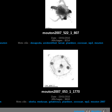
mouton2007_522_1_807
Date : 15/01/2010
Affichages : 8214
outon
Mots clés :
decapoda
,
unidentified
,
larval
,
plankton
,
zooscan
,
wp2
,
mouton
mouton2007_053_1_1770
Date : 15/01/2010
Affichages : 9918
on
Mots clés :
obelia
,
medusae
,
gelatinous
,
plankton
,
zooscan
,
wp2
,
mouton 2007
suivante
dernière