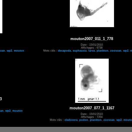
mouton2007_011_1_778
Date : 15/01/2010
Affichages : 6738
scan
,
wp2
,
mouton
Mots clés :
decapoda
,
euphausia
,
larva
,
plankton
,
zooscan
,
wp2
,
m
3
mouton2007_077_1_1167
can
,
wp2
,
mouton
Date : 15/01/2010
Affichages : 7354
Mots clés :
cladocera
,
podon
,
plankton
,
zooscan
,
wp2
,
mout