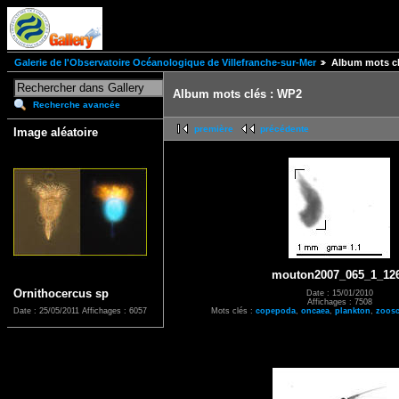
Galerie de l'Observatoire Océanologique de Villefranche-sur-Mer
Album mots cl
Album mots clés : WP2
Recherche avancée
première
précédente
Image aléatoire
mouton2007_065_1_12
Ornithocercus sp
Date : 15/01/2010
Affichages : 7508
Mots clés :
copepoda
,
oncaea
,
plankton
,
zoos
Date : 25/05/2011
Affichages : 6057