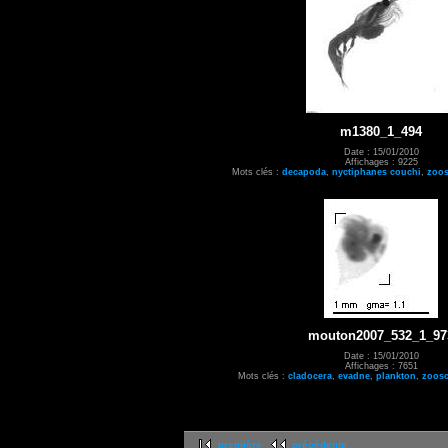
m1380_1_494
Date : 15/01/2010
Affichages : 9225
Mots clés :
decapoda
,
nyctiphanes couchi
,
zoo
mouton2007_532_1_97
Date : 15/01/2010
Affichages : 7651
Mots clés :
cladocera
,
evadne
,
plankton
,
zoos
première
précédente