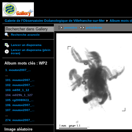
Galerie de l'Observatoire Océanologique de Villefranche-sur-Mer
Album mots cl
première
précédente
Recherche avancée
Lancer un diaporama
Lancer un diaporama (plein
écran)
Album mots clés : WP2
1. mouton2007_...
...
101. mouton2007_...
102. mouton2007_...
103. m650_1_12
104. m029b_1_127
105. rg20080611_...
106. mouton2007_...
107. mouton2007_...
...
274. mouton2007_...
Image aléatoire