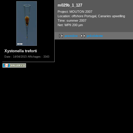
m029b_1_127
Project: MOUTON 2007
Location: offshore Portugal, Canaries upwelling
Time: summer 2007
Net: WPII 200 µm
première
précédente
Xystonella treforti
Date : 14/04/2015
Affichages : 3343