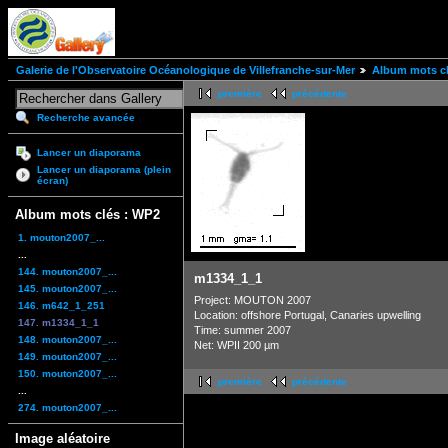
Galerie de l'Observatoire Océanologique de Villefranche-sur-Mer
Album mots cl
première
précédente
Recherche avancée
Lancer un diaporama
Lancer un diaporama (plein
écran)
Album mots clés : WP2
1. mouton2007_...
...
144. mouton2007_...
m1334_1_1
145. mouton2007_...
Project: MOUTON 2007
146. m642_1_251
Location: offshore Portugal, Canaries upwelling
147. m1334_1_1
Time: summer 2007
148. mouton2007_...
Net: WPII 200 µm
149. mouton2007_...
150. mouton2007_...
première
précédente
...
274. mouton2007_...
Image aléatoire