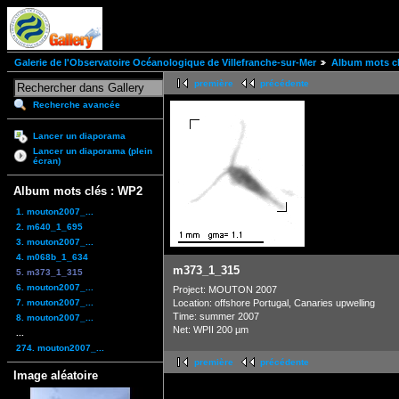
Galerie de l'Observatoire Océanologique de Villefranche-sur-Mer
Album mots cl
première
précédente
Recherche avancée
Lancer un diaporama
Lancer un diaporama (plein
écran)
Album mots clés : WP2
1. mouton2007_...
2. m640_1_695
3. mouton2007_...
4. m068b_1_634
m373_1_315
5. m373_1_315
6. mouton2007_...
Project: MOUTON 2007
7. mouton2007_...
Location: offshore Portugal, Canaries upwelling
Time: summer 2007
8. mouton2007_...
Net: WPII 200 µm
...
274. mouton2007_...
première
précédente
Image aléatoire