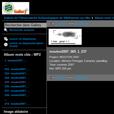
Galerie de l'Observatoire Océanologique de Villefranche-sur-Mer
Album mots cl
première
précédente
Recherche avancée
Lancer un diaporama
Lancer un diaporama (plein
écran)
mouton2007_065_1_237
Album mots clés : WP2
Project: MOUTON 2007
1. mouton2007_...
Location: offshore Portugal, Canaries upwelling
Time: summer 2007
...
Net: WPII 200 µm
232. mouton2007_...
233. mouton2007_...
234. mouton2007_...
première
précédente
235. mouton2007_...
236. mouton2007_...
237. mouton2007_...
238. mouton2007_...
...
274. mouton2007_...
Image aléatoire