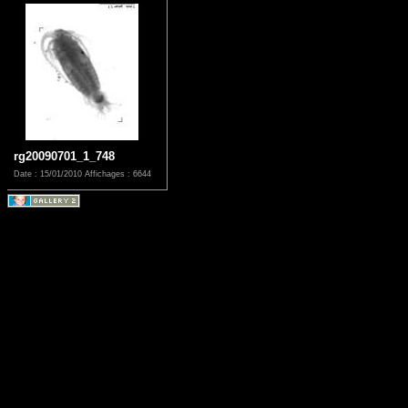
rg20090701_1_748
Date : 15/01/2010
Affichages : 6644