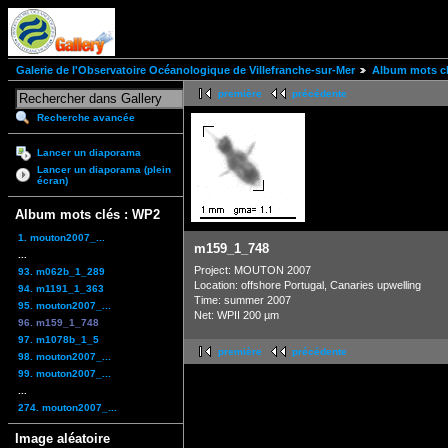
Galerie de l'Observatoire Océanologique de Villefranche-sur-Mer
Album mots cl
première
précédente
Recherche avancée
Lancer un diaporama
Lancer un diaporama (plein
écran)
Album mots clés : WP2
1. mouton2007_...
m159_1_748
...
Project: MOUTON 2007
93. m062b_1_289
Location: offshore Portugal, Canaries upwelling
94. m1191_1_363
Time: summer 2007
95. mouton2007_...
Net: WPII 200 µm
96. m159_1_748
97. m1078b_1_5
première
précédente
98. mouton2007_...
99. mouton2007_...
...
274. mouton2007_...
Image aléatoire