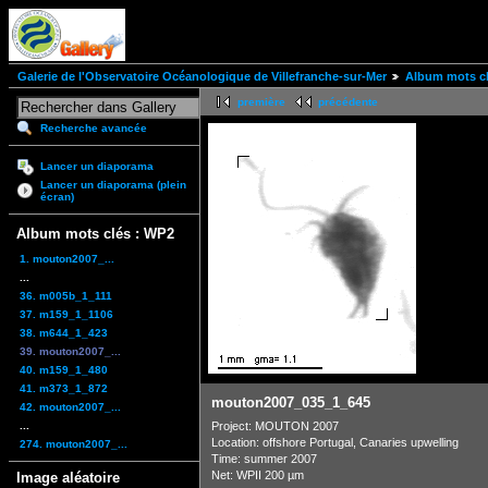
Galerie de l'Observatoire Océanologique de Villefranche-sur-Mer
Album mots cl
première
précédente
Recherche avancée
Lancer un diaporama
Lancer un diaporama (plein
écran)
Album mots clés : WP2
1. mouton2007_...
...
36. m005b_1_111
37. m159_1_1106
38. m644_1_423
39. mouton2007_...
40. m159_1_480
41. m373_1_872
mouton2007_035_1_645
42. mouton2007_...
...
Project: MOUTON 2007
Location: offshore Portugal, Canaries upwelling
274. mouton2007_...
Time: summer 2007
Net: WPII 200 µm
Image aléatoire