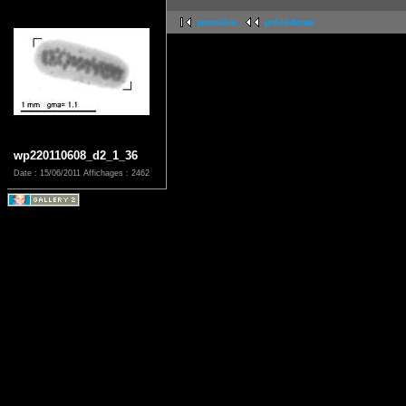
première
précédente
wp220110608_d2_1_36
Date : 15/06/2011
Affichages : 2462