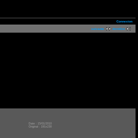
Connexion
suivante
dernière
Date : 15/01/2010
Original : 191x230