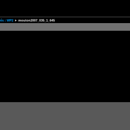
és : WP2
mouton2007_035_1_645