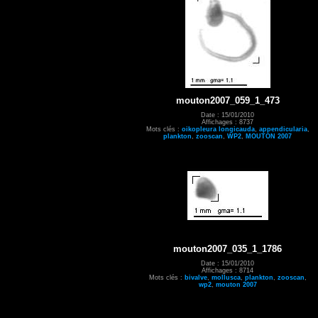
mouton2007_059_1_473
Date : 15/01/2010
Affichages : 8737
Mots clés :
oikopleura longicauda
,
appendicularia
,
plankton
,
zooscan
,
WP2
,
MOUTON 2007
mouton2007_035_1_1786
Date : 15/01/2010
Affichages : 8714
Mots clés :
bivalve
,
mollusca
,
plankton
,
zooscan
,
wp2
,
mouton 2007