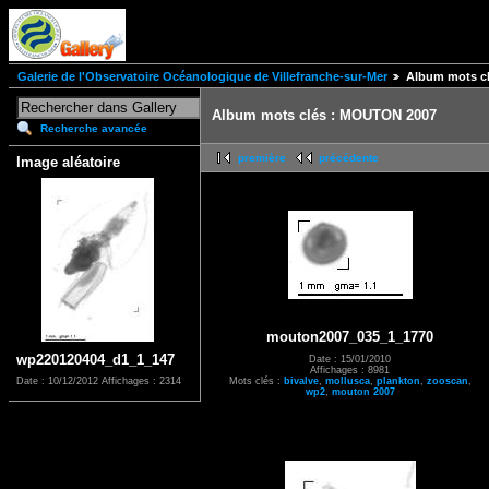
Galerie de l'Observatoire Océanologique de Villefranche-sur-Mer
Album mots c
Album mots clés : MOUTON 2007
Recherche avancée
première
précédente
Image aléatoire
mouton2007_035_1_1770
wp220120404_d1_1_147
Date : 15/01/2010
Affichages : 8981
Mots clés :
bivalve
,
mollusca
,
plankton
,
zooscan
,
Date : 10/12/2012
Affichages : 2314
wp2
,
mouton 2007