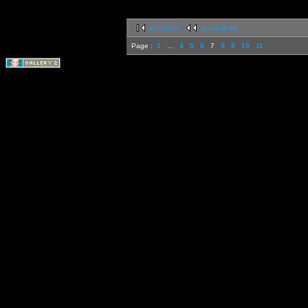
première
précédente
Page :
1
...
4
5
6
7
8
9
10
11