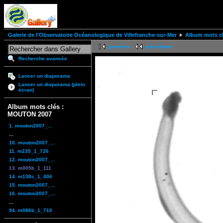
Galerie de l'Observatoire Océanologique de Villefranche-sur-Mer
Album mots c
première
précédente
Recherche avancée
Lancer un diaporama
Lancer un diaporama (plein
écran)
Album mots clés :
MOUTON 2007
1. mouton2007_...
...
10. mouton2007_...
11. m235_1_726
12. mouton2007_...
13. m005b_1_111
14. m138c_1_406
15. mouton2007_...
16. mouton2007_...
...
94. m086b_1_710