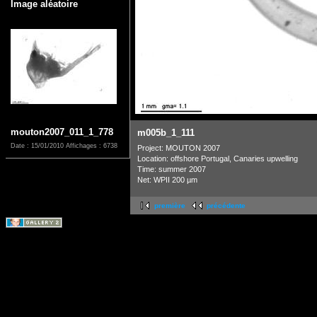
Image aléatoire
mouton2007_011_1_778
m005b_1_111
Date : 15/01/2010
Affichages : 6738
Project: MOUTON 2007
Location: offshore Portugal, Canaries upwelling
Time: summer 2007
Net: WPII 200 µm
première
précédente