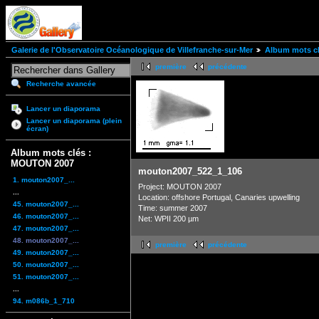
Galerie de l'Observatoire Océanologique de Villefranche-sur-Mer
Album mots c
première
précédente
Recherche avancée
Lancer un diaporama
Lancer un diaporama (plein
écran)
Album mots clés :
MOUTON 2007
mouton2007_522_1_106
1. mouton2007_...
Project: MOUTON 2007
...
Location: offshore Portugal, Canaries upwelling
45. mouton2007_...
Time: summer 2007
46. mouton2007_...
Net: WPII 200 µm
47. mouton2007_...
48. mouton2007_...
première
précédente
49. mouton2007_...
50. mouton2007_...
51. mouton2007_...
...
94. m086b_1_710