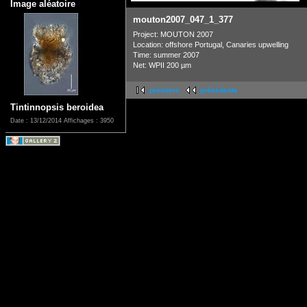
Image aléatoire
mouton2007_047_1_377
Project: MOUTON 2007
Location: offshore Portugal, Canaries upwelling
Time: summer 2007
Net: WPII 200 µm
première
précédente
Tintinnopsis beroidea
Date : 13/12/2014
Affichages : 3950