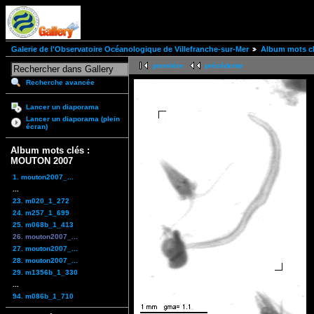
Galerie de l'Observatoire Océanologique de Villefranche-sur-Mer
Album mots c
première
précédente
Recherche avancée
Lancer un diaporama
Lancer un diaporama (plein
écran)
Album mots clés :
MOUTON 2007
1. mouton2007_...
...
23. m020_1_272
24. m257_1_699
25. m068b_1_413
26. mouton2007_...
27. mouton2007_...
28. mouton2007_...
29. m1356b_1_330
...
94. m086b_1_710