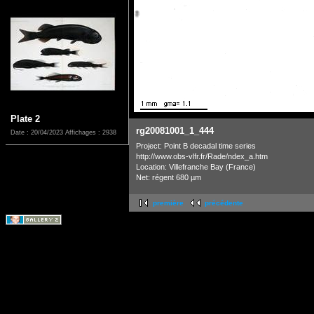
Plate 2
rg20081001_1_444
Date : 20/04/2023
Affichages : 2938
Project: Point B decadal time series
http://www.obs-vlfr.fr/Rade/ndex_a.htm
Location: Villefranche Bay (France)
Net: régent 680 µm
première
précédente