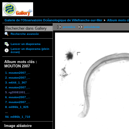
Galerie de l'Observatoire Océanologique de Villefranche-sur-Mer
Album mots c
première
précédente
Recherche avancée
Lancer un diaporama
Lancer un diaporama (plein
écran)
Album mots clés :
MOUTON 2007
1. mouton2007_...
2. mouton2007_...
3. m644_1_367
4. mouton2007_...
5. rg20081001_...
6. mouton2007_...
7. mouton2007_...
8. m086b_1_825
...
94. m086b_1_710
Image aléatoire