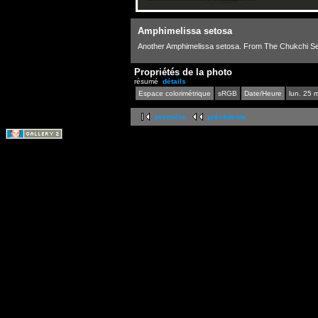
Amphimelissa setosa
Another Amphimelissa setosa. From The Chukchi S
Propriétés de la photo
résumé
détails
Espace colorimétrique
sRGB
Date/Heure
lun. 25 
première
précédente