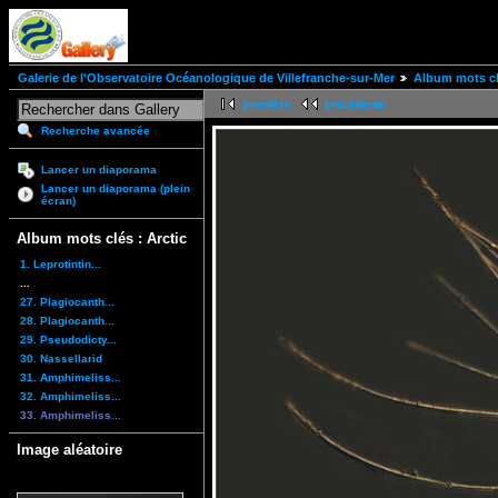
Galerie de l'Observatoire Océanologique de Villefranche-sur-Mer
Album mots clé
première
précédente
Recherche avancée
Lancer un diaporama
Lancer un diaporama (plein
écran)
Album mots clés : Arctic
1. Leprotintin...
...
27. Plagiocanth...
28. Plagiocanth...
29. Pseudodicty...
30. Nassellarid
31. Amphimeliss...
32. Amphimeliss...
33. Amphimeliss...
Image aléatoire