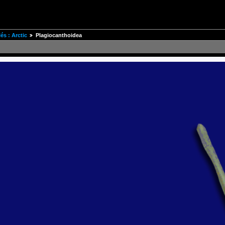
s : Arctic
Plagiocanthoidea