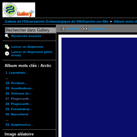
Galerie de l'Observatoire Océanologique de Villefranche-sur-Mer
Album mots clé
première
précédente
Recherche avancée
Lancer un diaporama
Lancer un diaporama (plein
écran)
Album mots clés : Arctic
1. Leprotintin...
...
24. Peridium...
25. Acanthodesm...
26. Ominous (in...
27. Plagiocanth...
28. Plagiocanth...
29. Pseudodicty...
30. Nassellarid
...
33. Amphimeliss...
Image aléatoire