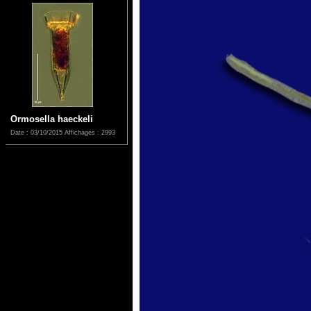
Ormosella haeckeli
Date : 03/10/2015
Affichages : 2993